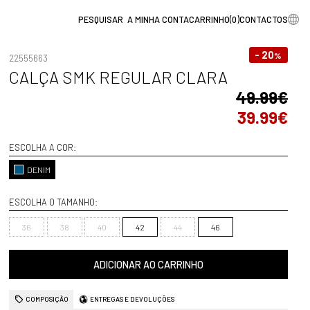
A MINHA CONTA
CARRINHO
(
0
)
CONTACTOS
- 20
%
22555663
CALÇA SMK REGULAR CLARA
49.99€
39.99€
ESCOLHA A COR:
DENIM
ESCOLHA O TAMANHO:
36
38
40
42
44
46
ADICIONAR AO CARRINHO
COMPOSIÇÃO
ENTREGAS E DEVOLUÇÕES