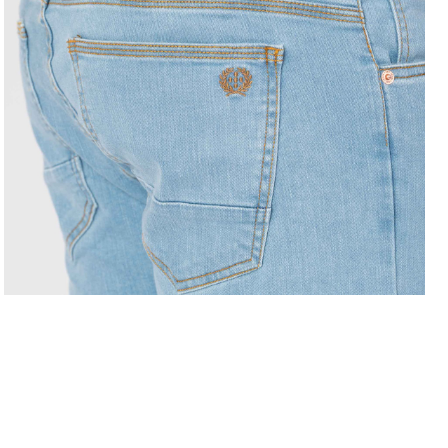
LEVE 4 PAGUE 3
OFERTA D
COMPRAR ONLINE
regras campanhas
h
como comprar?
c