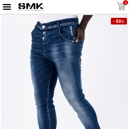
0
- 50
%