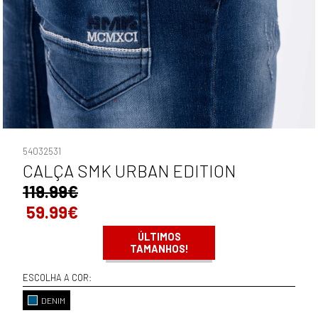
54032531
CALÇA SMK URBAN EDITION
119.99€
59.99€
ÚLTIMOS
TAMANHOS!
ESCOLHA A COR:
DENIM