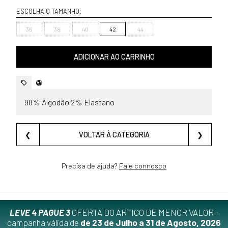
ESCOLHA O TAMANHO:
36
38
40
42
44
ADICIONAR AO CARRINHO
98% Algodão 2% Elastano
❮
VOLTAR À CATEGORIA
❯
Precisa de ajuda?
Fale connosco
LEVE 4 PAGUE 3
OFERTA DO ARTIGO DE MENOR VALOR -
campanha válida de
de 23 de Julho a 31 de Agosto, 2026