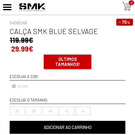
0
- 75
%
54095349
CALÇA SMK BLUE SELVAGE
119.99€
29.99€
ÚLTIMOS
TAMANHOS!
ESCOLHA A COR:
DENIM
ESCOLHA O TAMANHO:
36
38
40
42
44
ADICIONAR AO CARRINHO