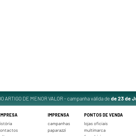
O ARTIGO DE MENOR VALOR - campanha válida de
de 23 de J
EMPRESA
IMPRENSA
PONTOS DE VENDA
istória
campanhas
lojas oficiais
ontactos
paparazzi
multimarca