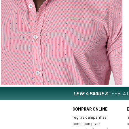
LEVE 4 PAGUE 3
OFERTA D
COMPRAR ONLINE
regras campanhas
h
como comprar?
c