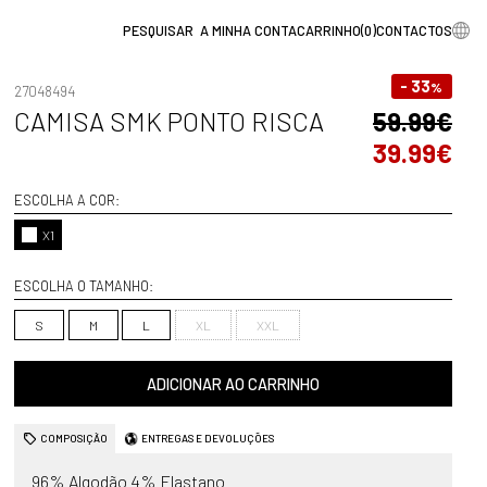
A MINHA CONTA
CARRINHO
(
0
)
CONTACTOS
- 33
%
27048494
CAMISA SMK PONTO RISCA
59.99€
39.99€
ESCOLHA A COR:
X1
ESCOLHA O TAMANHO:
S
M
L
XL
XXL
ADICIONAR AO CARRINHO
COMPOSIÇÃO
ENTREGAS E DEVOLUÇÕES
96% Algodão 4% Elastano