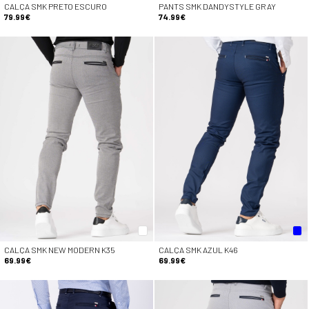
CALÇA SMK PRETO ESCURO
PANTS SMK DANDYSTYLE GRAY
79.99€
74.99€
CALÇA SMK NEW MODERN K35
CALÇA SMK AZUL K46
69.99€
69.99€