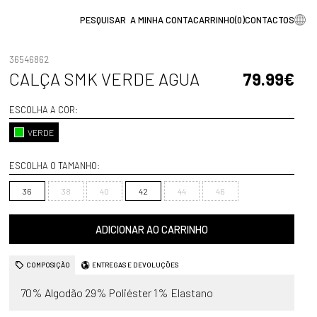
A MINHA CONTA
CARRINHO
(
0
)
CONTACTOS
36546862
CALÇA SMK VERDE AGUA
79.99€
ESCOLHA A COR:
VERDE
ESCOLHA O TAMANHO:
36
38
40
42
44
46
ADICIONAR AO CARRINHO
COMPOSIÇÃO
ENTREGAS E DEVOLUÇÕES
70% Algodão 29% Poliéster 1% Elastano