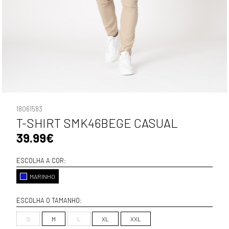
18061583
T-SHIRT SMK46BEGE CASUAL
39.99€
ESCOLHA A COR:
MARINHO
ESCOLHA O TAMANHO:
S
M
L
XL
XXL