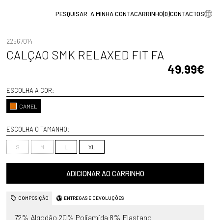
A MINHA CONTA
CARRINHO
(
0
)
CONTACTOS
22567014
CALÇAO SMK RELAXED FIT FA
49.99€
ESCOLHA A COR:
CAMEL
ESCOLHA O TAMANHO:
S
M
L
XL
ADICIONAR AO CARRINHO
COMPOSIÇÃO
ENTREGAS E DEVOLUÇÕES
72% Algodão 20% Poliamida 8% Elastano