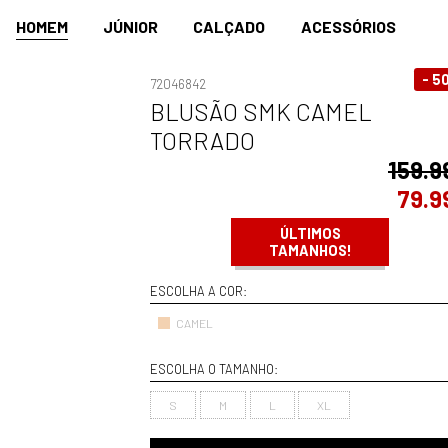
HOMEM
JÚNIOR
CALÇADO
ACESSÓRIOS
- 5
72046842
BLUSÃO SMK CAMEL
TORRADO
159.9
79.9
ÚLTIMOS
TAMANHOS!
ESCOLHA A COR:
CAMEL
ESCOLHA O TAMANHO:
S
M
L
XL