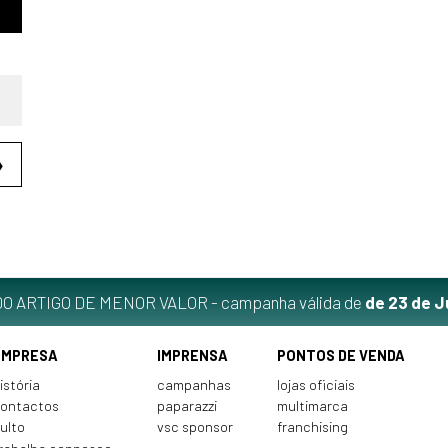
❯
O ARTIGO DE MENOR VALOR - campanha válida de
de 23 de J
EMPRESA
IMPRENSA
PONTOS DE VENDA
istória
campanhas
lojas oficiais
ontactos
paparazzi
multimarca
ulto
vsc sponsor
franchising