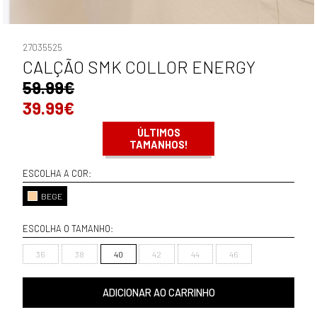
27035525
CALÇÃO SMK COLLOR ENERGY
59.99€
39.99€
ÚLTIMOS
TAMANHOS!
ESCOLHA A COR:
BEGE
ESCOLHA O TAMANHO:
36
38
40
42
44
46
ADICIONAR AO CARRINHO