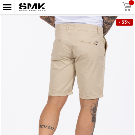
0
- 33
%