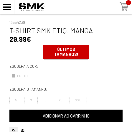
0
13554239
T-SHIRT SMK ETIQ. MANGA
29.99€
ÚLTIMOS
TAMANHOS!
ESCOLHA A COR:
PRETO
ESCOLHA O TAMANHO:
S
M
L
XL
XXL
ADICIONAR AO CARRINHO