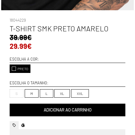
18044229
T-SHIRT SMK PRETO AMARELO
39.99€
29.99€
ESCOLHA A COR:
PRETO
ESCOLHA O TAMANHO:
S
M
L
XL
XXL
ADICIONAR AO CARRINHO