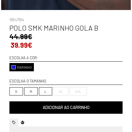
19547194
POLO SMK MARINHO GOLA B
44.99€
39.99€
ESCOLHA A COR:
MARINHO
ESCOLHA O TAMANHO:
S
M
L
XL
XXL
ADICIONAR AO CARRINHO