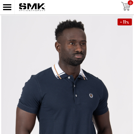
0
- 11
%