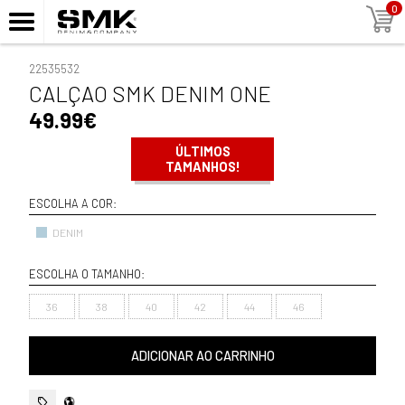
0
22535532
CALÇAO SMK DENIM ONE
49.99€
ÚLTIMOS
TAMANHOS!
ESCOLHA A COR:
DENIM
ESCOLHA O TAMANHO:
36
38
40
42
44
46
ADICIONAR AO CARRINHO