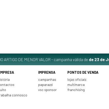
O ARTIGO DE MENOR VALOR - campanha válida de
de 23 de J
EMPRESA
IMPRENSA
PONTOS DE VENDA
istória
campanhas
lojas oficiais
ontactos
paparazzi
multimarca
ulto
vsc sponsor
franchising
rabalha connosco