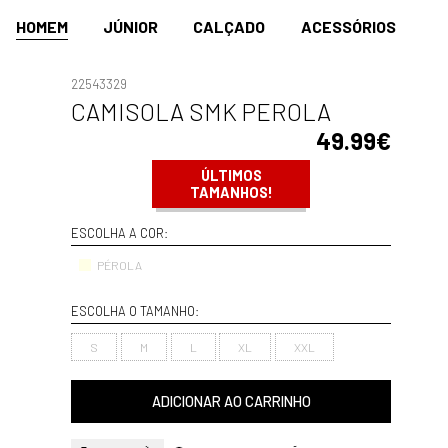
HOMEM
JÚNIOR
CALÇADO
ACESSÓRIOS
22543329
CAMISOLA SMK PEROLA
49.99€
ÚLTIMOS
TAMANHOS!
ESCOLHA A COR:
PÉROLA
ESCOLHA O TAMANHO:
S
M
L
XL
XXL
ADICIONAR AO CARRINHO