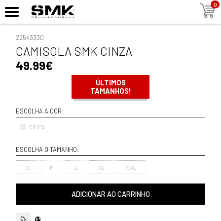
0
22543330
CAMISOLA SMK CINZA
49.99€
ÚLTIMOS
TAMANHOS!
ESCOLHA A COR:
CINZA
ESCOLHA O TAMANHO:
S
M
L
XL
XXL
ADICIONAR AO CARRINHO