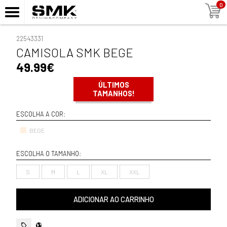
0
22543331
CAMISOLA SMK BEGE
49.99€
ÚLTIMOS
TAMANHOS!
ESCOLHA A COR:
BEGE
ESCOLHA O TAMANHO:
S
M
L
XL
XXL
ADICIONAR AO CARRINHO