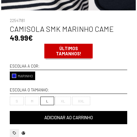
22547181
CAMISOLA SMK MARINHO CAME
49.99€
ÚLTIMOS
TAMANHOS!
ESCOLHA A COR:
MARINHO
ESCOLHA O TAMANHO:
S
M
L
XL
XXL
ADICIONAR AO CARRINHO