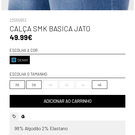
22555652
CALÇA SMK BASICA JATO
49.99€
ESCOLHA A COR:
DENIM
ESCOLHA O TAMANHO:
36
38
40
42
44
46
ADICIONAR AO CARRINHO
98% Algodão 2% Elastano