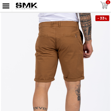
0
- 33
%