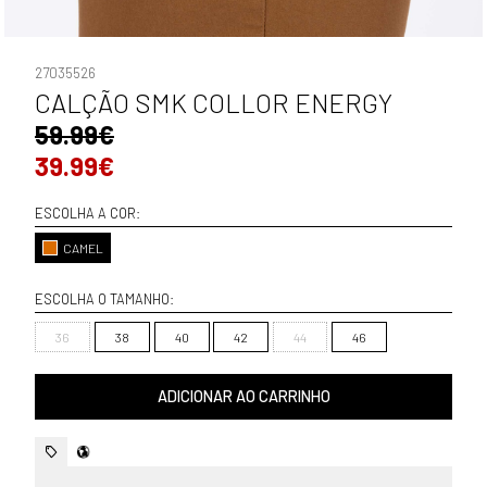
27035526
CALÇÃO SMK COLLOR ENERGY
59.99€
39.99€
ESCOLHA A COR:
CAMEL
ESCOLHA O TAMANHO:
36
38
40
42
44
46
ADICIONAR AO CARRINHO