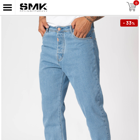
0
- 33
%