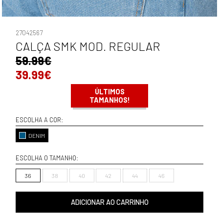
27042567
CALÇA SMK MOD. REGULAR
59.99€
39.99€
ÚLTIMOS
TAMANHOS!
ESCOLHA A COR:
DENIM
ESCOLHA O TAMANHO:
36
38
40
42
44
46
ADICIONAR AO CARRINHO