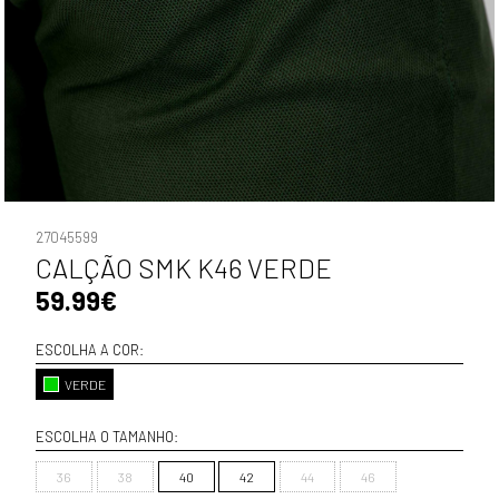
27045599
CALÇÃO SMK K46 VERDE
59.99€
ESCOLHA A COR:
VERDE
ESCOLHA O TAMANHO:
36
38
40
42
44
46