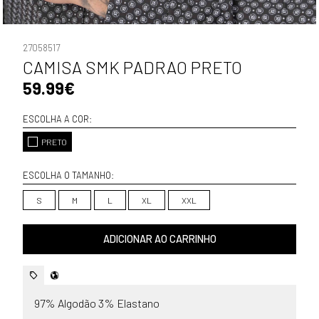
27058517
CAMISA SMK PADRAO PRETO
59.99€
ESCOLHA A COR:
PRETO
ESCOLHA O TAMANHO:
S
M
L
XL
XXL
ADICIONAR AO CARRINHO
97% Algodão 3% Elastano