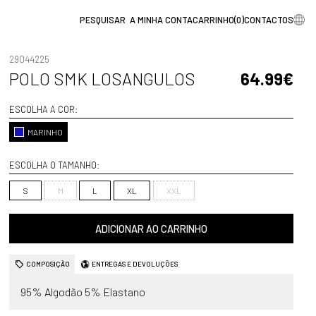
A MINHA CONTA
CARRINHO
(
0
)
CONTACTOS
29044225
POLO SMK LOSANGULOS
64.99€
ESCOLHA A COR:
MARINHO
ESCOLHA O TAMANHO:
S
M
L
XL
XXL
ADICIONAR AO CARRINHO
COMPOSIÇÃO
ENTREGAS E DEVOLUÇÕES
95% Algodão 5% Elastano