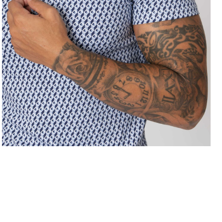
LEVE 4 PAGUE 3
OFERTA D
COMPRAR ONLINE
regras campanhas
h
como comprar?
c