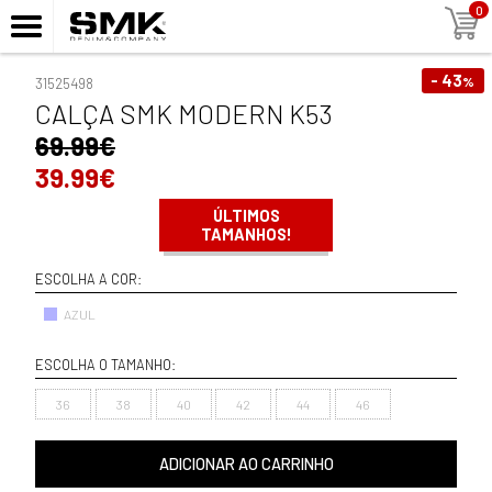
0
- 43
%
31525498
CALÇA SMK MODERN K53
69.99€
39.99€
ÚLTIMOS
TAMANHOS!
ESCOLHA A COR:
AZUL
ESCOLHA O TAMANHO:
36
38
40
42
44
46
ADICIONAR AO CARRINHO