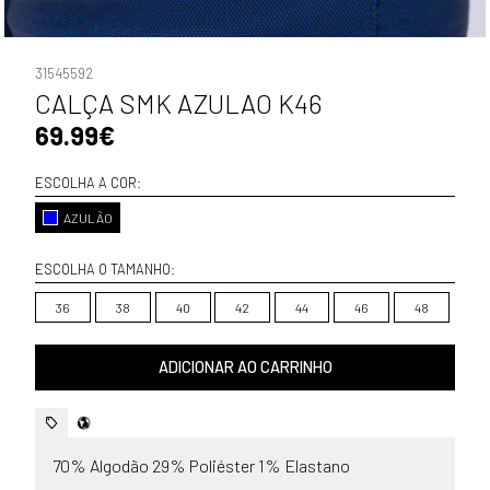
31545592
CALÇA SMK AZULAO K46
69.99€
ESCOLHA A COR:
AZULÃO
ESCOLHA O TAMANHO:
36
38
40
42
44
46
48
ADICIONAR AO CARRINHO
70% Algodão 29% Poliéster 1% Elastano