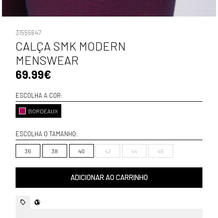
31555647
CALÇA SMK MODERN
MENSWEAR
69.99€
ESCOLHA A COR:
BORDEAUX
ESCOLHA O TAMANHO:
36
38
40
42
44
46
ADICIONAR AO CARRINHO