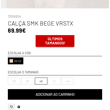
31556934
CALÇA SMK BEGE VRSTX
69.99€
ÚLTIMOS
TAMANHOS!
ESCOLHA A COR:
BEGE
ESCOLHA O TAMANHO:
36
38
40
42
44
ADICIONAR AO CARRINHO