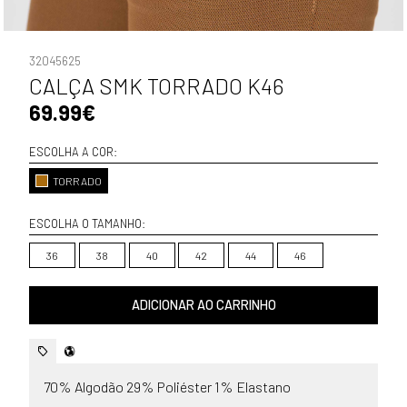
32045625
CALÇA SMK TORRADO K46
69.99€
ESCOLHA A COR:
TORRADO
ESCOLHA O TAMANHO:
36
38
40
42
44
46
ADICIONAR AO CARRINHO
70% Algodão 29% Poliéster 1% Elastano