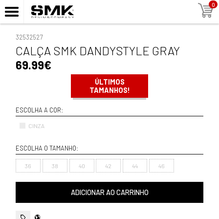
0
32532527
CALÇA SMK DANDYSTYLE GRAY
69.99€
ÚLTIMOS
TAMANHOS!
ESCOLHA A COR:
CINZA
ESCOLHA O TAMANHO:
36
38
40
42
44
46
ADICIONAR AO CARRINHO