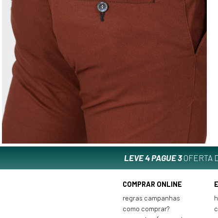
LEVE 4 PAGUE 3
OFERTA D
COMPRAR ONLINE
regras campanhas
h
como comprar?
c