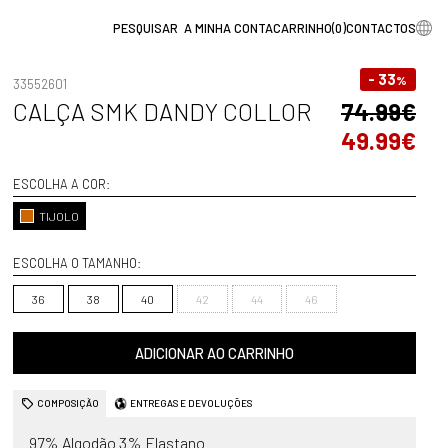
A MINHA CONTA
CARRINHO
(
0
)
CONTACTOS
- 33
%
33552601
CALÇA SMK DANDY COLLOR
74.99€
49.99€
ESCOLHA A COR:
TIJOLO
ESCOLHA O TAMANHO:
36
38
40
42
44
46
ADICIONAR AO CARRINHO
COMPOSIÇÃO
ENTREGAS E DEVOLUÇÕES
97% Algodão 3% Elastano