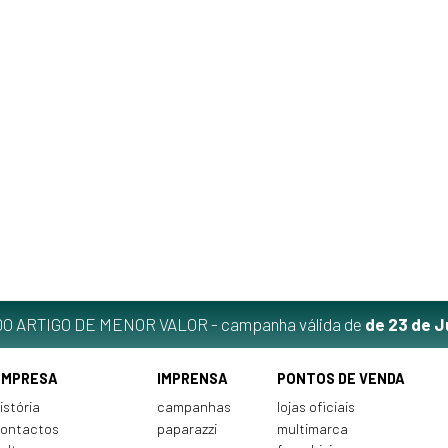
O ARTIGO DE MENOR VALOR - campanha válida de
de 23 de J
EMPRESA
IMPRENSA
PONTOS DE VENDA
istória
campanhas
lojas oficiais
ontactos
paparazzi
multimarca