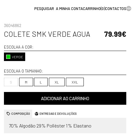
A MINHA CONTA
CARRINHO
(
0
)
CONTACTOS
36046862
COLETE SMK VERDE AGUA
79.99€
ESCOLHA A COR:
VERDE
ESCOLHA O TAMANHO:
S
M
L
XL
XXL
ADICIONAR AO CARRINHO
COMPOSIÇÃO
ENTREGAS E DEVOLUÇÕES
70% Algodão 29% Poliéster 1% Elastano