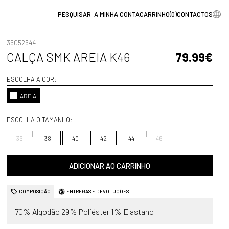
A MINHA CONTA
CARRINHO
(
0
)
CONTACTOS
36052544
CALÇA SMK AREIA K46
79.99€
ESCOLHA A COR:
AREIA
ESCOLHA O TAMANHO:
36
38
40
42
44
46
ADICIONAR AO CARRINHO
COMPOSIÇÃO
ENTREGAS E DEVOLUÇÕES
70% Algodão 29% Poliéster 1% Elastano