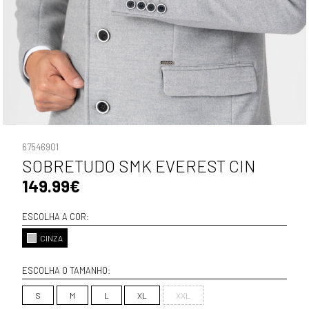
67546901
SOBRETUDO SMK EVEREST CIN
149.99€
ESCOLHA A COR:
CINZA
ESCOLHA O TAMANHO:
S
M
L
XL
XXL