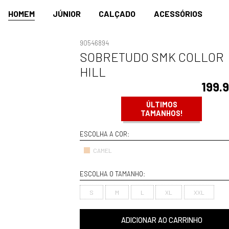
HOMEM
JÚNIOR
CALÇADO
ACESSÓRIOS
90546894
SOBRETUDO SMK COLLOR
HILL
199.
ÚLTIMOS
TAMANHOS!
ESCOLHA A COR:
CAMEL
ESCOLHA O TAMANHO:
S
M
L
XL
XXL
ADICIONAR AO CARRINHO