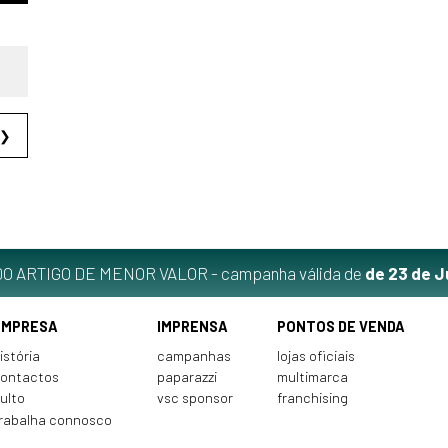
❯
O ARTIGO DE MENOR VALOR - campanha válida de
de 23 de J
EMPRESA
IMPRENSA
PONTOS DE VENDA
istória
campanhas
lojas oficiais
ontactos
paparazzi
multimarca
ulto
vsc sponsor
franchising
rabalha connosco